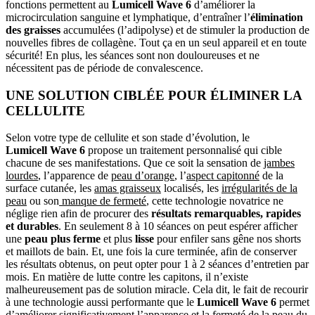
fonctions permettent au
Lumicell Wave 6
d’améliorer la
microcirculation sanguine et lymphatique, d’entraîner l’
élimination
des graisses
accumulées (l’adipolyse) et de stimuler la production de
nouvelles fibres de collagène. Tout ça en un seul appareil et en toute
sécurité! En plus, les séances sont non douloureuses et ne
nécessitent pas de période de convalescence.
UNE SOLUTION CIBLÉE POUR ÉLIMINER LA
CELLULITE
Selon votre type de cellulite et son stade d’évolution, le
Lumicell Wave 6
propose un traitement personnalisé qui cible
chacune de ses manifestations. Que ce soit la sensation de
jambes
lourdes
, l’apparence de
peau d’orange
, l’
aspect capitonné
de la
surface cutanée, les
amas graisseux
localisés, les
irrégularités de la
peau
ou son
manque de fermeté
, cette technologie novatrice ne
néglige rien afin de procurer des
résultats remarquables, rapides
et durables
. En seulement 8 à 10 séances on peut espérer afficher
une
peau plus ferme
et plus
lisse
pour enfiler sans gêne nos shorts
et maillots de bain. Et, une fois la cure terminée, afin de conserver
les résultats obtenus, on peut opter pour 1 à 2 séances d’entretien par
mois. En matière de lutte contre les capitons, il n’existe
malheureusement pas de solution miracle. Cela dit, le fait de recourir
à une technologie aussi performante que le
Lumicell Wave 6
permet
d’améliorer significativement l’apparence et la fermeté de la peau du