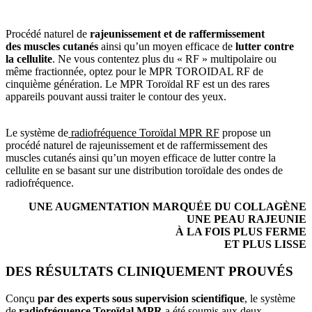
Procédé naturel de
rajeunissement et de raffermissement
des muscles cutanés
ainsi qu’un moyen efficace de
lutter contre
la cellulite
. Ne vous contentez plus du « RF » multipolaire ou
même fractionnée, optez pour le MPR TOROIDAL RF de
cinquième génération. Le MPR Toroïdal RF est un des rares
appareils pouvant aussi traiter le contour des yeux.
Le système de
radiofréquence Toroïdal MPR RF
propose un
procédé naturel de rajeunissement et de raffermissement des
muscles cutanés ainsi qu’un moyen efficace de lutter contre la
cellulite en se basant sur une distribution toroïdale des ondes de
radiofréquence.
UNE AUGMENTATION MARQUÉE DU COLLAGÈNE
UNE PEAU RAJEUNIE
À LA FOIS PLUS FERME
ET PLUS LISSE
DES RÉSULTATS CLINIQUEMENT PROUVÉS
Conçu
par des experts sous supervision scientifique
, le système
de
radiofréquence Toroïdal MPR
a été soumis aux deux