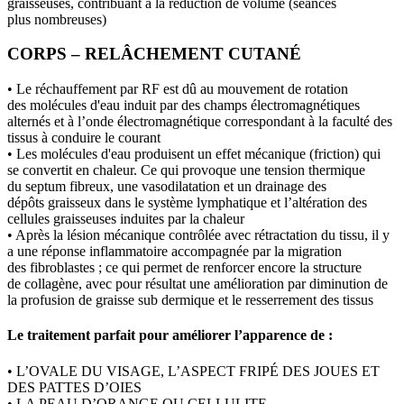
graisseuses, contribuant à la réduction de volume (séances
plus nombreuses)
CORPS – RELÂCHEMENT CUTANÉ
• Le réchauffement par RF est dû au mouvement de rotation
des molécules d'eau induit par des champs électromagnétiques
alternés et à l’onde électromagnétique correspondant à la faculté des
tissus à conduire le courant
• Les molécules d'eau produisent un effet mécanique (friction) qui
se convertit en chaleur. Ce qui provoque une tension thermique
du septum fibreux, une vasodilatation et un drainage des
dépôts graisseux dans le système lymphatique et l’altération des
cellules graisseuses induites par la chaleur
• Après la lésion mécanique contrôlée avec rétractation du tissu, il y
a une réponse inflammatoire accompagnée par la migration
des fibroblastes ; ce qui permet de renforcer encore la structure
de collagène, avec pour résultat une amélioration par diminution de
la profusion de graisse sub dermique et le resserrement des tissus
Le traitement parfait pour améliorer l’apparence de :
• L’OVALE DU VISAGE, L’ASPECT FRIPÉ DES JOUES ET
DES PATTES D’OIES
• LA PEAU D’ORANGE OU CELLULITE