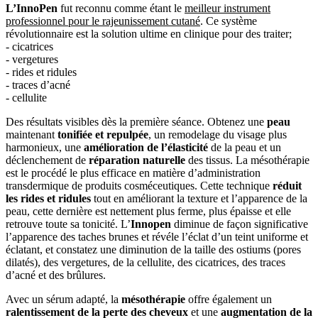
L’InnoPen
fut reconnu comme étant le
meilleur instrument
professionnel pour le rajeunissement cutané
. Ce système
révolutionnaire est la solution ultime en clinique pour des traiter;
- cicatrices
- vergetures
- rides et ridules
- traces d’acné
- cellulite
Des résultats visibles dès la première séance. Obtenez une
peau
maintenant
tonifiée et repulpée
, un remodelage du visage plus
harmonieux, une
amélioration de l’élasticité
de la peau et un
déclenchement de
réparation naturelle
des tissus. La mésothérapie
est le procédé le plus efficace en matière d’administration
transdermique de produits cosméceutiques. Cette technique
réduit
les rides et ridules
tout en améliorant la texture et l’apparence de la
peau, cette dernière est nettement plus ferme, plus épaisse et elle
retrouve toute sa tonicité. L’
Innopen
diminue de façon significative
l’apparence des taches brunes et révéle l’éclat d’un teint uniforme et
éclatant, et constatez une diminution de la taille des ostiums (pores
dilatés), des vergetures, de la cellulite, des cicatrices, des traces
d’acné et des brûlures.
Avec un sérum adapté, la
mésothérapie
offre également un
ralentissement de la perte des cheveux
et une
augmentation de la