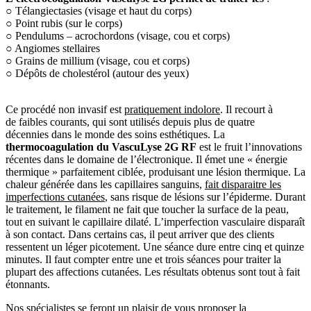
○ Télangiectasies (visage et haut du corps)
○ Point rubis (sur le corps)
○ Pendulums – acrochordons (visage, cou et corps)
○ Angiomes stellaires
○ Grains de millium (visage, cou et corps)
○ Dépôts de cholestérol (autour des yeux)
Ce procédé non invasif est
pratiquement indolore
. Il recourt à
de faibles courants, qui sont utilisés depuis plus de quatre
décennies dans le monde des soins esthétiques. La
thermocoagulation du VascuLyse 2G RF
est le fruit l’innovations
récentes dans le domaine de l’électronique. Il émet une « énergie
thermique » parfaitement ciblée, produisant une lésion thermique. La
chaleur générée dans les capillaires sanguins,
fait disparaitre les
imperfections cutanées
, sans risque de lésions sur l’épiderme. Durant
le traitement, le filament ne fait que toucher la surface de la peau,
tout en suivant le capillaire dilaté. L’imperfection vasculaire disparaît
à son contact. Dans certains cas, il peut arriver que des clients
ressentent un léger picotement. Une séance dure entre cinq et quinze
minutes. Il faut compter entre une et trois séances pour traiter la
plupart des affections cutanées. Les résultats obtenus sont tout à fait
étonnants.
Nos spécialistes se feront un plaisir de vous proposer la