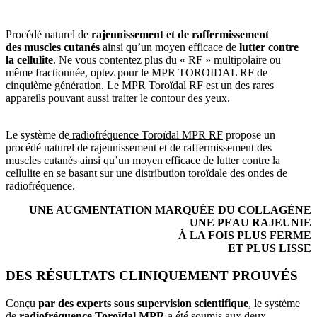
Procédé naturel de
rajeunissement et de raffermissement
des muscles cutanés
ainsi qu’un moyen efficace de
lutter contre
la cellulite
. Ne vous contentez plus du « RF » multipolaire ou
même fractionnée, optez pour le MPR TOROIDAL RF de
cinquième génération. Le MPR Toroïdal RF est un des rares
appareils pouvant aussi traiter le contour des yeux.
Le système de
radiofréquence Toroïdal MPR RF
propose un
procédé naturel de rajeunissement et de raffermissement des
muscles cutanés ainsi qu’un moyen efficace de lutter contre la
cellulite en se basant sur une distribution toroïdale des ondes de
radiofréquence.
UNE AUGMENTATION MARQUÉE DU COLLAGÈNE
UNE PEAU RAJEUNIE
À LA FOIS PLUS FERME
ET PLUS LISSE
DES RÉSULTATS CLINIQUEMENT PROUVÉS
Conçu
par des experts sous supervision scientifique
, le système
de
radiofréquence Toroïdal MPR
a été soumis aux deux