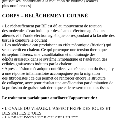
graisseuses, contribuant à la réduction de volume (séances
plus nombreuses)
CORPS – RELÂCHEMENT CUTANÉ
• Le réchauffement par RF est dû au mouvement de rotation
des molécules d'eau induit par des champs électromagnétiques
alternés et à l’onde électromagnétique correspondant à la faculté des
tissus à conduire le courant
• Les molécules d'eau produisent un effet mécanique (friction) qui
se convertit en chaleur. Ce qui provoque une tension thermique
du septum fibreux, une vasodilatation et un drainage des
dépôts graisseux dans le système lymphatique et l’altération des
cellules graisseuses induites par la chaleur
• Après la lésion mécanique contrôlée avec rétractation du tissu, il y
a une réponse inflammatoire accompagnée par la migration
des fibroblastes ; ce qui permet de renforcer encore la structure
de collagène, avec pour résultat une amélioration par diminution de
la profusion de graisse sub dermique et le resserrement des tissus
Le traitement parfait pour améliorer l’apparence de :
• L’OVALE DU VISAGE, L’ASPECT FRIPÉ DES JOUES ET
DES PATTES D’OIES
• LA PEAU D’ORANGE OU CELLULITE